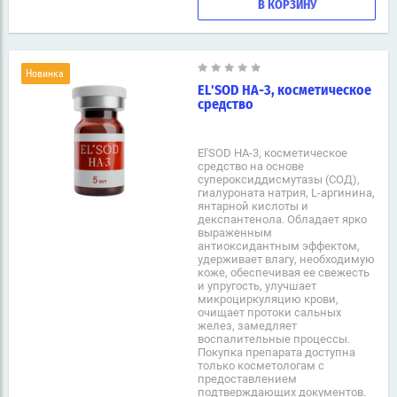
В КОРЗИНУ
Новинка
EL'SOD HA-3, косметическое
средство
El'SOD HA-3, косметическое
средство на основе
супероксиддисмутазы (СОД),
гиалуроната натрия, L-аргинина,
янтарной кислоты и
декспантенола. Обладает ярко
выраженным
антиоксидантным эффектом,
удерживает влагу, необходимую
коже, обеспечивая ее свежесть
и упругость, улучшает
микроциркуляцию крови,
очищает протоки сальных
желез, замедляет
воспалительные процессы.
Покупка препарата доступна
только косметологам с
предоставлением
подтверждающих документов.