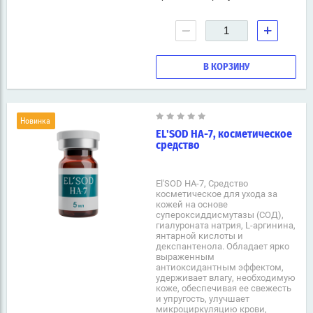
−
+
В КОРЗИНУ
Новинка
EL'SOD HA-7, косметическое
средство
El'SOD HA-7, Средство
косметическое для ухода за
кожей на основе
супероксиддисмутазы (СОД),
гиалуроната натрия, L-аргинина,
янтарной кислоты и
декспантенола. Обладает ярко
выраженным
антиоксидантным эффектом,
удерживает влагу, необходимую
коже, обеспечивая ее свежесть
и упругость, улучшает
микроциркуляцию крови,