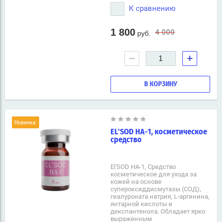
К сравнению
1 800
4 000
руб.
−
+
В КОРЗИНУ
Новинка
EL'SOD HA-1, косметическое
средство
El'SOD HA-1, Средство
косметическое для ухода за
кожей на основе
супероксиддисмутазы (СОД),
гиалуроната натрия, L-аргинина,
янтарной кислоты и
декспантенола. Обладает ярко
выраженным