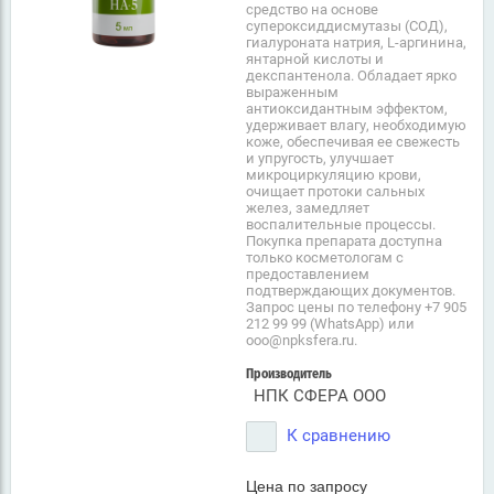
средство на основе
супероксиддисмутазы (СОД),
гиалуроната натрия, L-аргинина,
янтарной кислоты и
декспантенола. Обладает ярко
выраженным
антиоксидантным эффектом,
удерживает влагу, необходимую
коже, обеспечивая ее свежесть
и упругость, улучшает
микроциркуляцию крови,
очищает протоки сальных
желез, замедляет
воспалительные процессы.
Покупка препарата доступна
только косметологам с
предоставлением
подтверждающих документов.
Запрос цены по телефону +7 905
212 99 99 (WhatsApp) или
ooo@npksfera.ru.
Производитель
НПК СФЕРА ООО
К сравнению
Цена по запросу