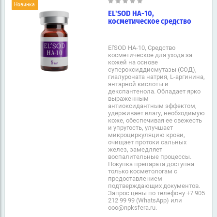
Новинка
EL'SOD HA-10,
косметическое средство
El'SOD HA-10, Средство
косметическое для ухода за
кожей на основе
супероксиддисмутазы (СОД),
гиалуроната натрия, L-аргинина,
янтарной кислоты и
декспантенола. Обладает ярко
выраженным
антиоксидантным эффектом,
удерживает влагу, необходимую
коже, обеспечивая ее свежесть
и упругость, улучшает
микроциркуляцию крови,
очищает протоки сальных
желез, замедляет
воспалительные процессы.
Покупка препарата доступна
только косметологам с
предоставлением
подтверждающих документов.
Запрос цены по телефону +7 905
212 99 99 (WhatsApp) или
ooo@npksfera.ru.