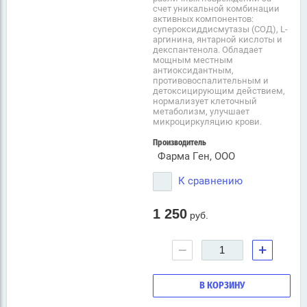
счет уникальной комбинации
активных компонентов:
супероксиддисмутазы (СОД), L-
аргинина, янтарной кислоты и
декспантенола. Обладает
мощным местным
антиоксидантным,
противовоспалительным и
детоксицирующим действием,
нормализует клеточный
метаболизм, улучшает
микроциркуляцию крови.
Производитель
Фарма Ген, ООО
К сравнению
1 250
руб.
−
+
В КОРЗИНУ